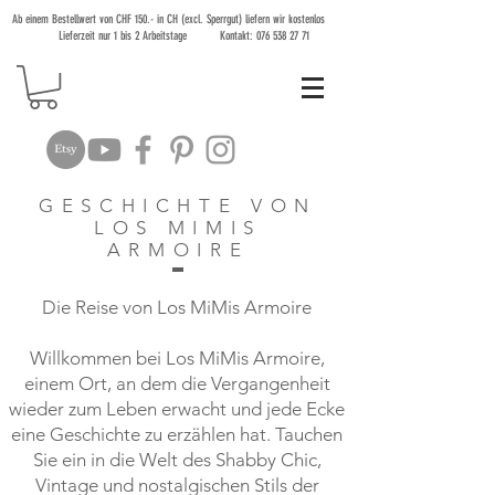
Ab einem Bestellwert von CHF 150.- in CH (excl. Sperrgut) liefern wir kostenlos
Lieferzeit nur 1 bis 2 Arbeitstage Kontakt:
076 538 27 71
GESCHICHTE VON
LOS MIMIS
ARMOIRE
Die Reise von Los MiMis Armoire
Willkommen bei Los MiMis Armoire,
einem Ort, an dem die Vergangenheit
wieder zum Leben erwacht und jede Ecke
eine Geschichte zu erzählen hat. Tauchen
Sie ein in die Welt des Shabby Chic,
Vintage und nostalgischen Stils der