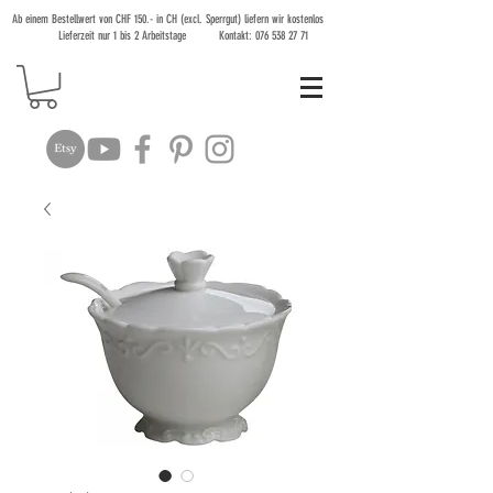
Ab einem Bestellwert von CHF 150.- in CH (excl. Sperrgut) liefern wir kostenlos
Lieferzeit nur 1 bis 2 Arbeitstage Kontakt:
076 538 27 71