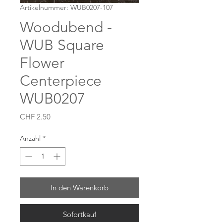
Artikelnummer: WUB0207-107
Woodubend -
WUB Square
Flower
Centerpiece
WUB0207
Preis
CHF 2.50
Anzahl
*
In den Warenkorb
Sofortkauf