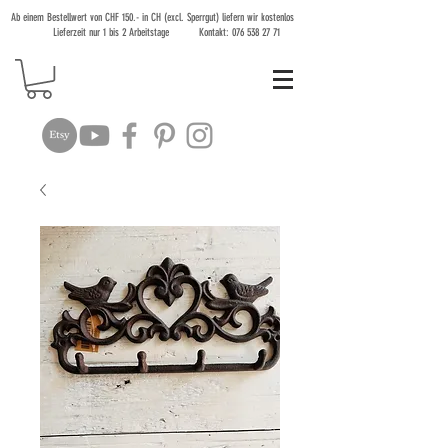
Ab einem Bestellwert von CHF 150.- in CH (excl. Sperrgut) liefern wir kostenlos
Lieferzeit nur 1 bis 2 Arbeitstage Kontakt:
076 538 27 71