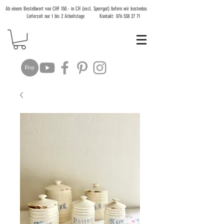
Ab einem Bestellwert von CHF 150.- in CH (excl. Sperrgut) liefern wir kostenlos
Lieferzeit nur 1 bis 2 Arbeitstage Kontakt:
076 538 27 71