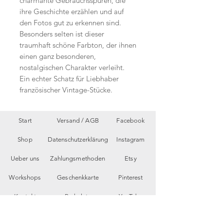
charmante Gebrauchsspuren, die
ihre Geschichte erzählen und auf
den Fotos gut zu erkennen sind.
Besonders selten ist dieser
traumhaft schöne Farbton, der ihnen
einen ganz besonderen,
nostalgischen Charakter verleiht.
Ein echter Schatz für Liebhaber
französischer Vintage-Stücke.
Start
Versand /
AGB
Facebook
Shop
Datenschutzerklärung
Instagram
Ueber uns
Zahlungsmethoden
Etsy
Workshops
Geschenkkarte
Pinterest
Kontakt
Parkplatz
YouTube
Members
My Blog
VP Videos