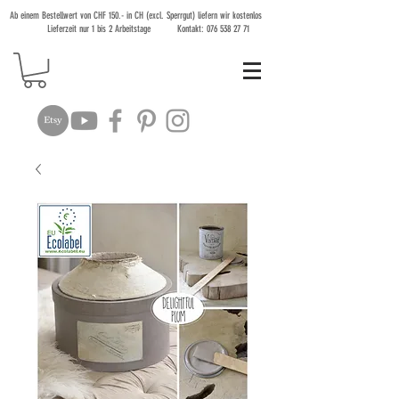
Ab einem Bestellwert von CHF 150.- in CH (excl. Sperrgut) liefern wir kostenlos
Lieferzeit nur 1 bis 2 Arbeitstage Kontakt:
076 538 27 71