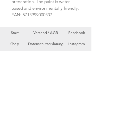
preparation. The paint is water-
based and environmentally friendly.
EAN: 5713999000337
Start
Versand /
AGB
Facebook
Shop
Datenschutzerklärung
Instagram
Ueber uns
Zahlungsmethoden
Etsy
Workshops
Geschenkkarte
Pinterest
Kontakt
Parkplatz
YouTube
Members
My Blog
VP Videos