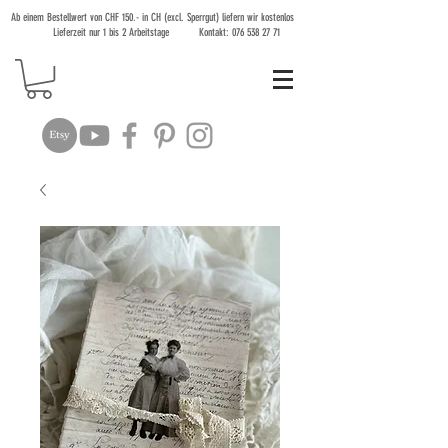
Ab einem Bestellwert von CHF 150.- in CH (excl. Sperrgut) liefern wir kostenlos
Lieferzeit nur 1 bis 2 Arbeitstage Kontakt:
076 538 27 71