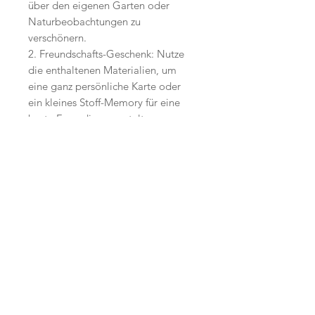
über den eigenen Garten oder
Naturbeobachtungen zu
verschönern.
2. Freundschafts-Geschenk: Nutze
die enthaltenen Materialien, um
eine ganz persönliche Karte oder
ein kleines Stoff-Memory für eine
beste Freundin zu gestalten – ganz
im Sinne des "Best Friends"-Motivs
auf der Box.
Start
Versand /
AGB
Facebook
Shop
Datenschutzerklärung
Instagram
Ueber uns
Zahlungsmethoden
Etsy
Workshops
Geschenkkarte
Pinterest
Kontakt
Parkplatz
YouTube