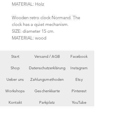
MATERIAL: Holz
Wooden retro clock Normand. The
clock has a quiet mechanism.
SIZE: diameter 15 cm.
MATERIAL: wood
Start
Versand /
AGB
Facebook
Shop
Datenschutzerklärung
Instagram
Ueber uns
Zahlungsmethoden
Etsy
Workshops
Geschenkkarte
Pinterest
Kontakt
Parkplatz
YouTube
Members
My Blog
VP Videos