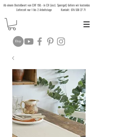
Ab einem Bestellwert von CHF 150.- in CH (excl. Sperrgut) liefern wir kostenlos
Lieferzeit nur 1 bis 2 Arbeitstage Kontakt:
076 538 27 71