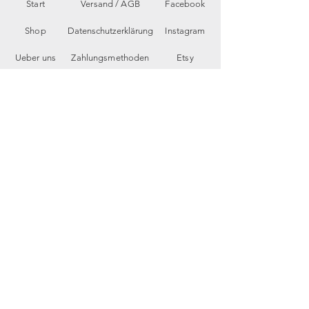
Start
Versand /
AGB
Facebook
Shop
Datenschutzerklärung
Instagram
Ueber uns
Zahlungsmethoden
Etsy
Workshops
Geschenkkarte
Pinterest
Kontakt
Parkplatz
YouTube
Members
My Blog
VP Videos
Feedback
newsletter