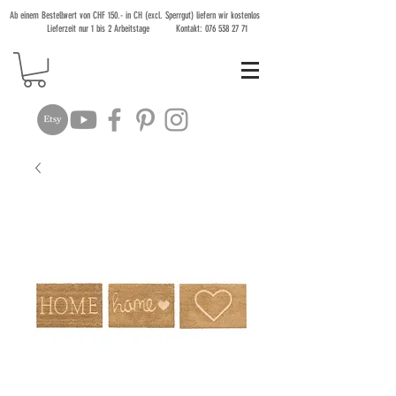
Ab einem Bestellwert von CHF 150.- in CH (excl. Sperrgut) liefern wir kostenlos
Lieferzeit nur 1 bis 2 Arbeitstage Kontakt:
076 538 27 71