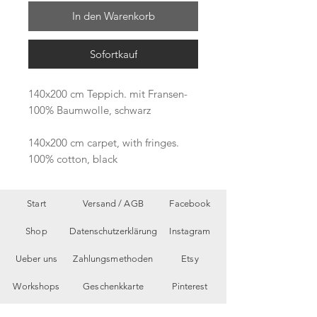
In den Warenkorb
Sofortkauf
140x200 cm Teppich. mit Fransen-
100% Baumwolle, schwarz
140x200 cm carpet, with fringes.
100% cotton, black
Start
Versand /
AGB
Facebook
Shop
Datenschutzerklärung
Instagram
Ueber uns
Zahlungsmethoden
Etsy
Workshops
Geschenkkarte
Pinterest
Kontakt
Parkplatz
YouTube