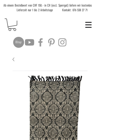
Ab einem Bestellwert von CHF 150.- in CH (excl. Sperrgut) liefern wir kostenlos
Lieferzeit nur 1 bis 2 Arbeitstage Kontakt:
076 538 27 71