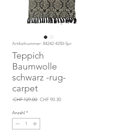
Artikelnummer: 84242-4250-5pr
Teppich
Baumwolle
schwarz -rug-
carpet
Standardpreis
Sale-
 CHF 129.00 
CHF 90.30
Preis
Anzahl
*