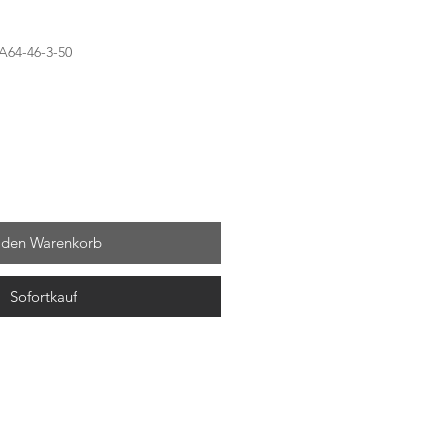
A64-46-3-50
 den Warenkorb
Sofortkauf