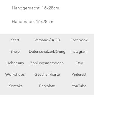
Handgemacht. 16x28cm.
Handmade. 16x28cm.
Start
Versand /
AGB
Facebook
Shop
Datenschutzerklärung
Instagram
Ueber uns
Zahlungsmethoden
Etsy
Workshops
Geschenkkarte
Pinterest
Kontakt
Parkplatz
YouTube
Members
My Blog
VP Videos