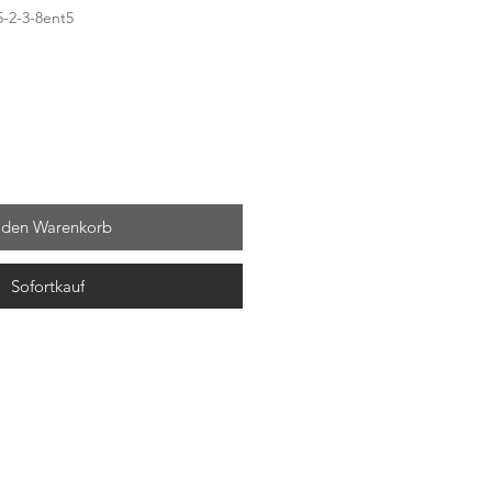
-2-3-8ent5
 den Warenkorb
Sofortkauf