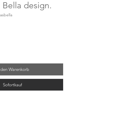
 Bella design.
asbella
 den Warenkorb
Sofortkauf