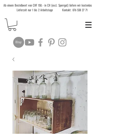
Ab einem Bestellwert von CHF 150.- in CH (excl. Sperrgut) liefern wir kostenlos
Lieferzeit nur 1 bis 2 Arbeitstage Kontakt:
076 538 27 71