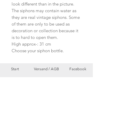
look different than in the picture.
The siphons may contain water as
they are real vintage siphons. Some
of them are only to be used as
decoration or collection because it
is to hard to open them.
High approx-: 31 cm
Choose your siphon bottle.
Start
Versand /
AGB
Facebook
Shop
Datenschutzerklärung
Instagram
Ueber uns
Zahlungsmethoden
Etsy
Workshops
Geschenkkarte
Pinterest
Kontakt
Parkplatz
YouTube
Members
My Blog
VP Videos