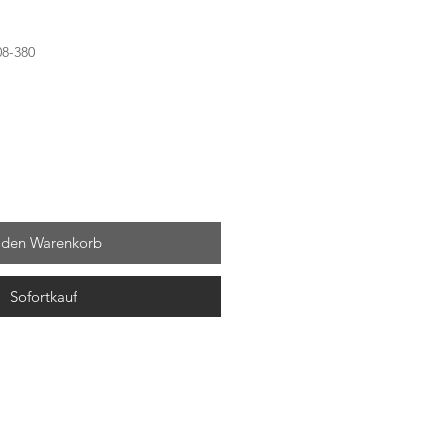
08-380
 den Warenkorb
Sofortkauf