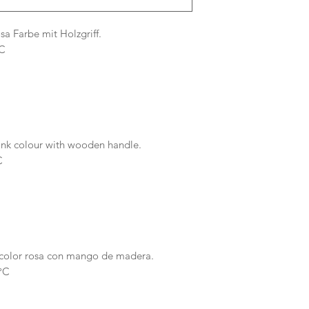
osa Farbe mit Holzgriff.
°C
pink colour with wooden handle.
C
n color rosa con mango de madera.
0°C