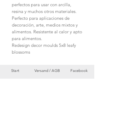
perfectos para usar con arcilla,
resina y muchos otros materiales.
Perfecto para aplicaciones de
decoración, arte, medios mixtos y
alimentos. Resistente al calor y apto
para alimentos.
Redesign decor moulds 5x8 leafy
blossoms
Start
Versand /
AGB
Facebook
Shop
Datenschutzerklärung
Instagram
Ueber uns
Zahlungsmethoden
Etsy
Workshops
Geschenkkarte
Pinterest
Kontakt
Parkplatz
YouTube
Members
My Blog
VP Videos