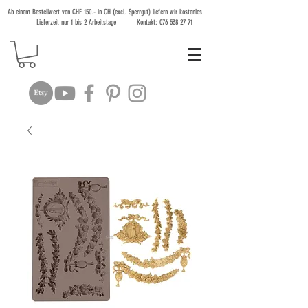
Ab einem Bestellwert von CHF 150.- in CH (excl. Sperrgut) liefern wir kostenlos
Lieferzeit nur 1 bis 2 Arbeitstage Kontakt:
076 538 27 71