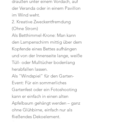
draußen unter einem Vordach, auf
der Veranda oder in einem Pavillon
im Wind weht.
2. Kreative Zweckentfremdung
(Ohne Strom)
Als Betthimmel-Krone: Man kann
den Lampenschirm mittig über dem
Kopfende eines Bettes aufhängen
und von der Innenseite lange, weiße
Tüll- oder Mulltücher bodenlang
herabfallen lassen.
Als "Windspiel" für den Garten-
Event: Für ein sommerliches
Gartenfest oder ein Fotoshooting
kann er einfach in einen alten
Apfelbaum gehängt werden – ganz
ohne Glühbirne, einfach nur als
fließendes Dekoelement.
Über einem Vintage-Esstisch:
Bestückt mit einer