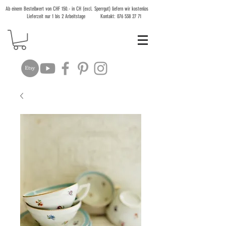
Ab einem Bestellwert von CHF 150.- in CH (excl. Sperrgut) liefern wir kostenlos
Lieferzeit nur 1 bis 2 Arbeitstage Kontakt:
076 538 27 71