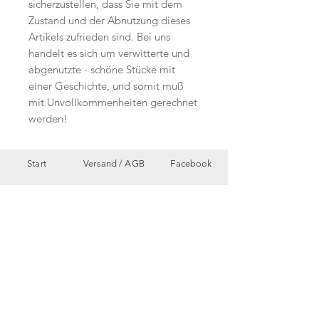
sicherzustellen, dass Sie mit dem
Zustand und der Abnutzung dieses
Artikels zufrieden sind. Bei uns
handelt es sich um verwitterte und
abgenutzte - schöne Stücke mit
einer Geschichte, und somit muß
mit Unvollkommenheiten gerechnet
werden!
Start
Versand /
AGB
Facebook
Shop
Datenschutzerklärung
Instagram
Ueber uns
Zahlungsmethoden
Etsy
Workshops
Geschenkkarte
Pinterest
Kontakt
Parkplatz
YouTube
Members
My Blog
VP Videos