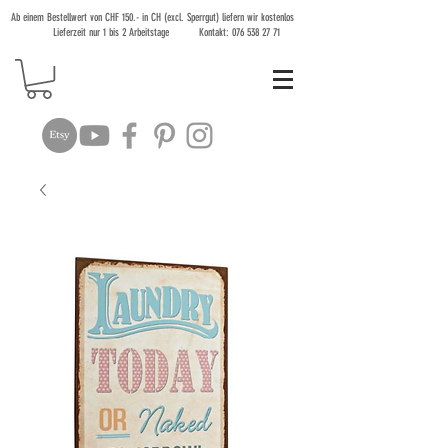
Ab einem Bestellwert von CHF 150.- in CH (excl. Sperrgut) liefern wir kostenlos
Lieferzeit nur 1 bis 2 Arbeitstage Kontakt:
076 538 27 71