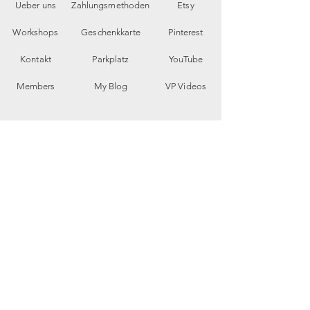
Ueber uns
Zahlungsmethoden
Etsy
Workshops
Geschenkkarte
Pinterest
Kontakt
Parkplatz
YouTube
Members
My Blog
VP Videos
Feedback
newsletter
E-Mail-Adresse