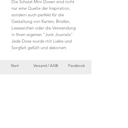
Die Schatzt Mini Dosen sind nicht
nur eine Quelle der Inspiration,
sondern auch perfekt für die
Gestaltung von Karten, Briefen,
Lesezeichen oder die Verwendung
in Ihren eigenen "Junk Journals".
Jede Dose wurde mit Liebe und
Sorgfalt gefüllt und dekoriert.
Start
Versand /
AGB
Facebook
Shop
Datenschutzerklärung
Instagram
Ueber uns
Zahlungsmethoden
Etsy
Workshops
Geschenkkarte
Pinterest
Kontakt
Parkplatz
YouTube
Members
My Blog
VP Videos