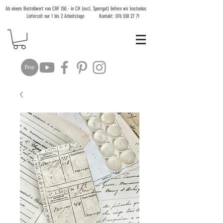
Ab einem Bestellwert von CHF 150.- in CH (excl. Sperrgut) liefern wir kostenlos
Lieferzeit nur 1 bis 2 Arbeitstage Kontakt:
076 538 27 71