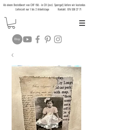
Ab einem Bestellwert von CHF 150.- in CH (excl. Sperrgut) liefern wir kostenlos
Lieferzeit nur 1 bis 2 Arbeitstage Kontakt:
076 538 27 71