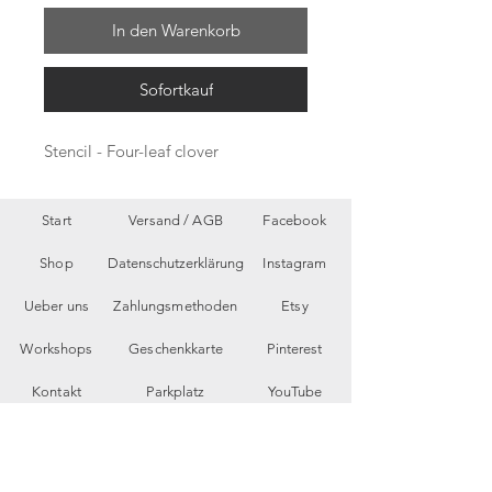
In den Warenkorb
Sofortkauf
Stencil - Four-leaf clover
Start
Versand /
AGB
Facebook
Shop
Datenschutzerklärung
Instagram
Ueber uns
Zahlungsmethoden
Etsy
Workshops
Geschenkkarte
Pinterest
Kontakt
Parkplatz
YouTube
Members
My Blog
VP Videos