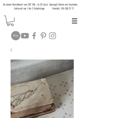
Ab einem Bestellwert von CHF 150.- in CH (excl. Sperrgut) liefern wir kostenlos
Lieferzeit nur 1 bis 2 Arbeitstage Kontakt:
076 538 27 71