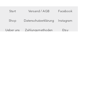
Start
Versand /
AGB
Facebook
Shop
Datenschutzerklärung
Instagram
Ueber uns
Zahlungsmethoden
Etsy
Workshops
Geschenkkarte
Pinterest
Kontakt
Parkplatz
YouTube
Members
My Blog
VP Videos
Feedback