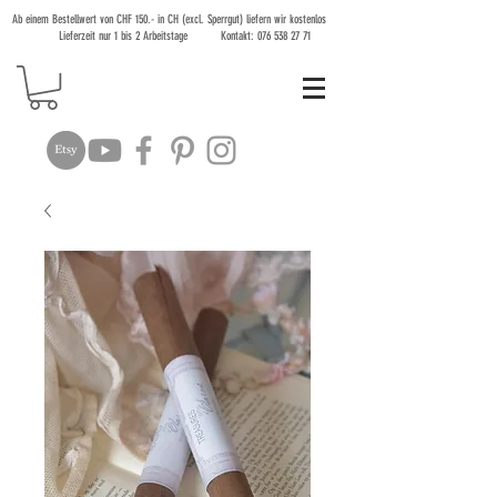
Ab einem Bestellwert von CHF 150.- in CH (excl. Sperrgut) liefern wir kostenlos
Lieferzeit nur 1 bis 2 Arbeitstage Kontakt:
076 538 27 71