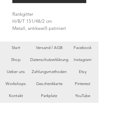
Rankgitter
H/B/T 151/48/2 cm
Metall, antikweiß patiniert
Start
Versand /
AGB
Facebook
Shop
Datenschutzerklärung
Instagram
Ueber uns
Zahlungsmethoden
Etsy
Workshops
Geschenkkarte
Pinterest
Kontakt
Parkplatz
YouTube
Members
My Blog
VP Videos