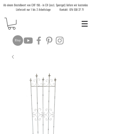
Ab einem Bestellwert von CHF 150.- in CH (excl. Sperrgut) liefern wir kostenlos
Lieferzeit nur 1 bis 2 Arbeitstage Kontakt:
076 538 27 71