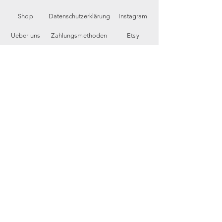
Shop
Datenschutzerklärung
Instagram
Ueber uns
Zahlungsmethoden
Etsy
Workshops
Geschenkkarte
Pinterest
Kontakt
Parkplatz
YouTube
Members
My Blog
VP Videos
Feedback
newsletter