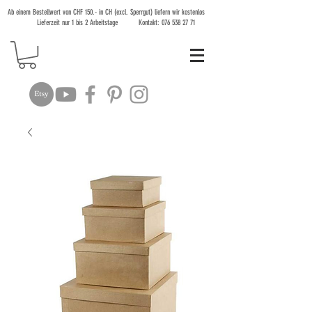
Ab einem Bestellwert von CHF 150.- in CH (excl. Sperrgut) liefern wir kostenlos
Lieferzeit nur 1 bis 2 Arbeitstage Kontakt:
076 538 27 71