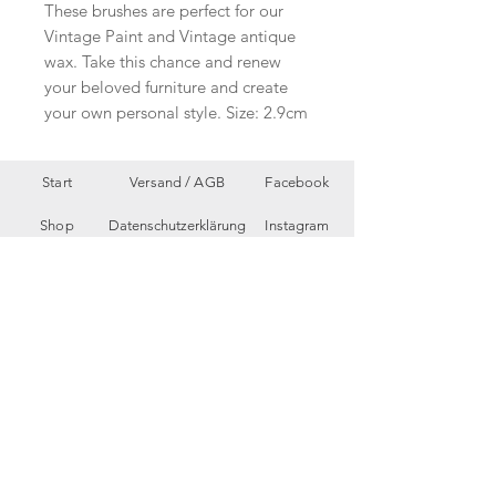
These brushes are perfect for our
Vintage Paint and Vintage antique
wax. Take this chance and renew
your beloved furniture and create
your own personal style. Size: 2.9cm
Start
Versand /
AGB
Facebook
Shop
Datenschutzerklärung
Instagram
Ueber uns
Zahlungsmethoden
Etsy
Workshops
Geschenkkarte
Pinterest
Kontakt
Parkplatz
YouTube
Members
My Blog
VP Videos