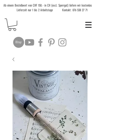
Ab einem Bestellwert von CHF 150.- in CH (excl. Sperrgut) liefern wir kostenlos
Lieferzeit nur 1 bis 2 Arbeitstage Kontakt:
076 538 27 71