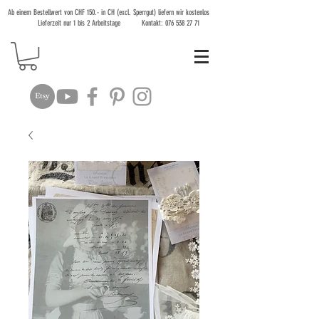
Ab einem Bestellwert von CHF 150.- in CH (excl. Sperrgut) liefern wir kostenlos
Lieferzeit nur 1 bis 2 Arbeitstage Kontakt:
076 538 27 71