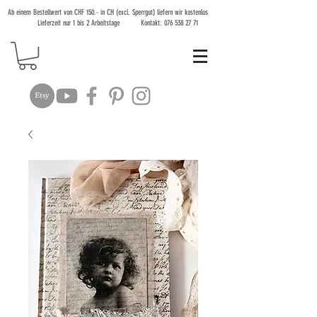
Ab einem Bestellwert von CHF 150.- in CH (excl. Sperrgut) liefern wir kostenlos
Lieferzeit nur 1 bis 2 Arbeitstage Kontakt:
076 538 27 71