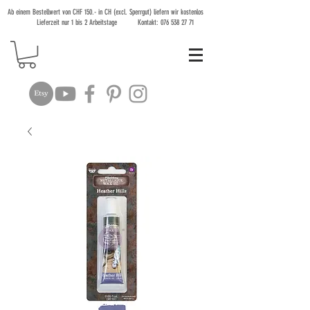
Ab einem Bestellwert von CHF 150.- in CH (excl. Sperrgut) liefern wir kostenlos
Lieferzeit nur 1 bis 2 Arbeitstage Kontakt:
076 538 27 71