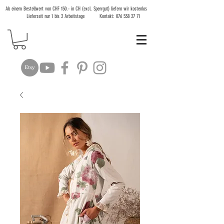
Ab einem Bestellwert von CHF 150.- in CH (excl. Sperrgut) liefern wir kostenlos
Lieferzeit nur 1 bis 2 Arbeitstage Kontakt:
076 538 27 71