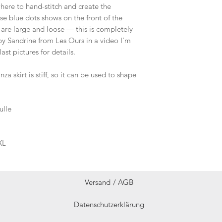
here to hand-stitch and create the
ese blue dots shows on the front of the
k are large and loose — this is completely
by Sandrine from Les Ours in a video I’m
st pictures for details.
a skirt is stiff, so it can be used to shape
ulle
XL
Versand /
AGB
Datenschutzerklärung