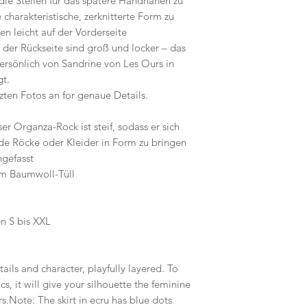
die Stellen für das spätere Handnähen zu
charakteristische, zerknitterte Form zu
n leicht auf der Vorderseite
 der Rückseite sind groß und locker – das
ersönlich von Sandrine von Les Ours in
gt.
zten Fotos an for genaue Details.
r Organza-Rock ist steif, sodass er sich
de Röcke oder Kleider in Form zu bringen
ngefasst
em Baumwoll-Tüll
n S bis XXL
etails and character, playfully layered. To
s, it will give your silhouette the feminine
.Note: The skirt in ecru has blue dots