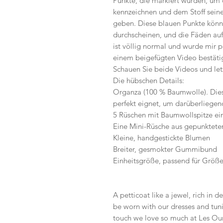
Punkte, die markiert wurden, um 
kennzeichnen und dem Stoff seine 
geben. Diese blauen Punkte könne
durchscheinen, und die Fäden auf
ist völlig normal und wurde mir p
einem beigefügten Video bestäti
Schauen Sie beide Videos und let
Die hübschen Details:
Organza (100 % Baumwolle). Diese
perfekt eignet, um darüberliegen
5 Rüschen mit Baumwollspitze ei
Eine Mini-Rüsche aus gepunktet
Kleine, handgestickte Blumen
Breiter, gesmokter Gummibund
Einheitsgröße, passend für Größe
A petticoat like a jewel, rich in d
be worn with our dresses and tunic
touch we love so much at Les Ours