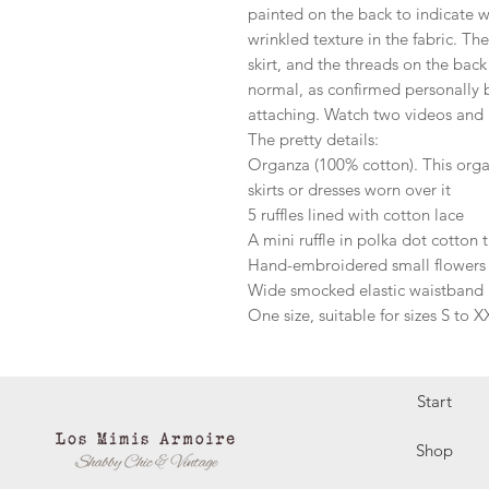
painted on the back to indicate w
wrinkled texture in the fabric. Th
skirt, and the threads on the bac
normal, as confirmed personally 
attaching. Watch two videos and la
The pretty details:
Organza (100% cotton). This organz
skirts or dresses worn over it
5 ruffles lined with cotton lace
A mini ruffle in polka dot cotton t
Hand-embroidered small flowers
Wide smocked elastic waistband
One size, suitable for sizes S to X
Start
Shop