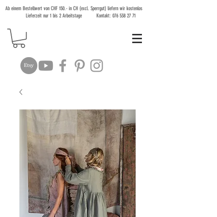
Ab einem Bestellwert von CHF 150.- in CH (excl. Sperrgut) liefern wir kostenlos
Lieferzeit nur 1 bis 2 Arbeitstage Kontakt:
076 538 27 71