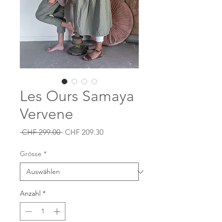
Les Ours Samaya
Vervene
Standardpreis
Sale-
 CHF 299.00 
CHF 209.30
Preis
Grösse
*
Anzahl
*