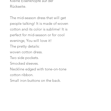
Kleine Eisenknöpfe auf der
Rückseite.
The mid-season dress that will get
people talking! It is made of woven
cotton and its color is sublime! It is
perfect for mid-season or for cool
evenings; You will love it!
The pretty details:
woven cotton dress.
Two side pockets.
Smocked sleeves.
Neckline edged with tone-on-tone
cotton ribbon.
Small iron buttons on the back.
Start
Versand /
AGB
Facebook