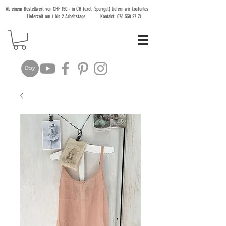
Ab einem Bestellwert von CHF 150.- in CH (excl. Sperrgut) liefern wir kostenlos
Lieferzeit nur 1 bis 2 Arbeitstage Kontakt:
076 538 27 71