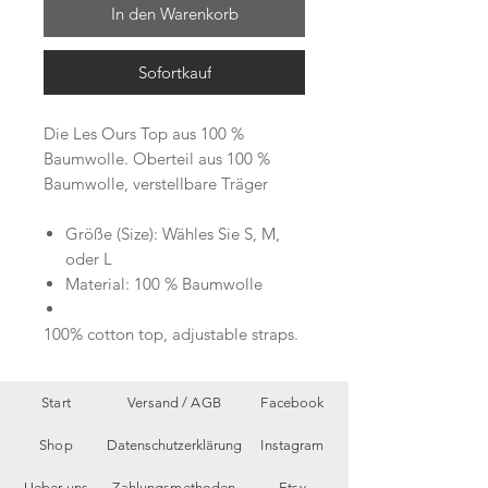
In den Warenkorb
Sofortkauf
Die Les Ours Top aus 100 %
Baumwolle. Oberteil aus 100 %
Baumwolle, verstellbare Träger
Größe (Size): Wähles Sie S, M,
oder L
Material: 100 % Baumwolle
100% cotton top, adjustable straps.
Start
Versand /
AGB
Facebook
Shop
Datenschutzerklärung
Instagram
Ueber uns
Zahlungsmethoden
Etsy