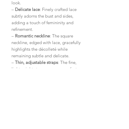
look.
–
Delicate lace
: Finely crafted lace
subtly adorns the bust and sides,
adding a touch of femininity and
refinement.
–
Romantic neckline
: The square
neckline, edged with lace, gracefully
highlights the décolleté while
remaining subtle and delicate.
–
Thin, adjustable straps
: The fine,
lightweight straps ensure a perfect
fit while enhancing the top’s
romantic aesthetic.
–
Bohemian versatility
: This top
pairs beautifully with a flowing skirt,
faded jeans, or linen shorts for a
look that is both chic and natural.
Perfect for summer getaways, a
walk on the beach, or an evening on
the terrace, this lace top is a true