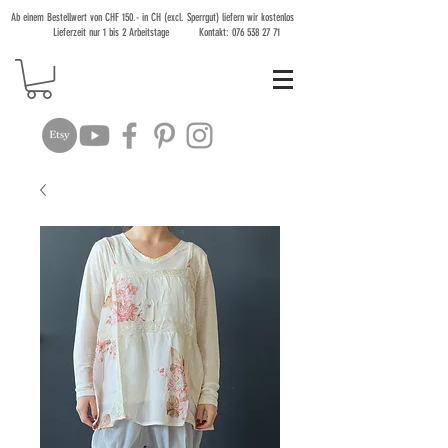
Ab einem Bestellwert von CHF 150.- in CH (excl. Sperrgut) liefern wir kostenlos
Lieferzeit nur 1 bis 2 Arbeitstage Kontakt:
076 538 27 71