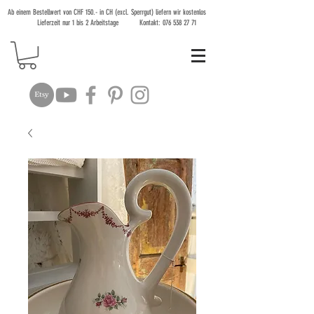
Ab einem Bestellwert von CHF 150.- in CH (excl. Sperrgut) liefern wir kostenlos
Lieferzeit nur 1 bis 2 Arbeitstage Kontakt:
076 538 27 71