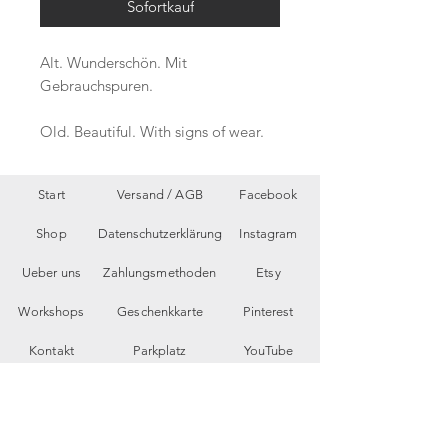
Sofortkauf
Alt. Wunderschön. Mit
Gebrauchspuren.
Old. Beautiful. With signs of wear.
Start
Versand /
AGB
Facebook
Shop
Datenschutzerklärung
Instagram
Ueber uns
Zahlungsmethoden
Etsy
Workshops
Geschenkkarte
Pinterest
Kontakt
Parkplatz
YouTube
Members
My Blog
VP Videos