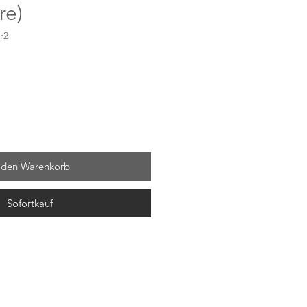
re)
r2
 den Warenkorb
Sofortkauf