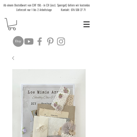
Ab einem Bestellwert von CHF 150.- in CH (excl. Sperrgut) liefern wir kostenlos
Lieferzeit nur 1 bis 2 Arbeitstage Kontakt:
076 538 27 71