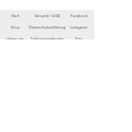
Start
Versand /
AGB
Facebook
Shop
Datenschutzerklärung
Instagram
Ueber uns
Zahlungsmethoden
Etsy
Workshops
Geschenkkarte
Pinterest
Kontakt
Parkplatz
YouTube
Members
My Blog
VP Videos
Feedback