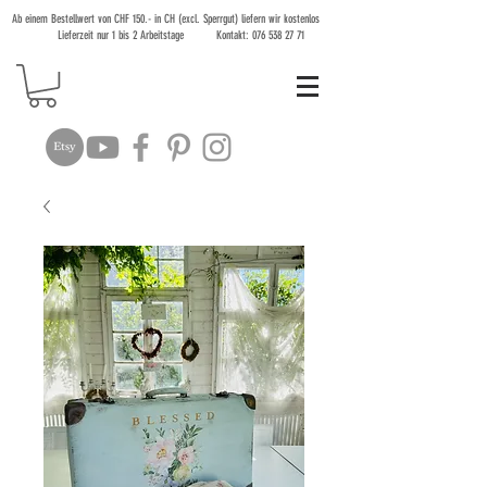
Ab einem Bestellwert von CHF 150.- in CH (excl. Sperrgut) liefern wir kostenlos
Lieferzeit nur 1 bis 2 Arbeitstage Kontakt:
076 538 27 71