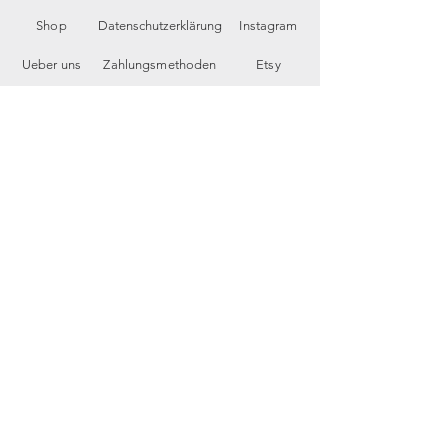
Shop
Datenschutzerklärung
Instagram
Ueber uns
Zahlungsmethoden
Etsy
Workshops
Geschenkkarte
Pinterest
Kontakt
Parkplatz
YouTube
Members
My Blog
VP Videos
Feedback
newsletter