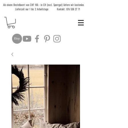
Ab einem Bestellwert von CHF 150.- in CH (excl. Sperrgut) liefern wir kostenlos
Lieferzeit nur 1 bis 2 Arbeitstage Kontakt:
076 538 27 71