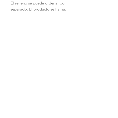
El relleno se puede ordenar por
separado. El producto se llama:
Kissenfüllung.
Start
Versand /
AGB
Facebook
Shop
Datenschutzerklärung
Instagram
Ueber uns
Zahlungsmethoden
Etsy
Workshops
Geschenkkarte
Pinterest
Kontakt
Parkplatz
YouTube
Members
My Blog
VP Videos