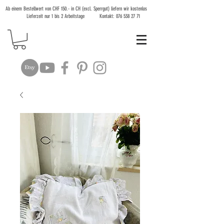
Ab einem Bestellwert von CHF 150.- in CH (excl. Sperrgut) liefern wir kostenlos
Lieferzeit nur 1 bis 2 Arbeitstage Kontakt:
076 538 27 71