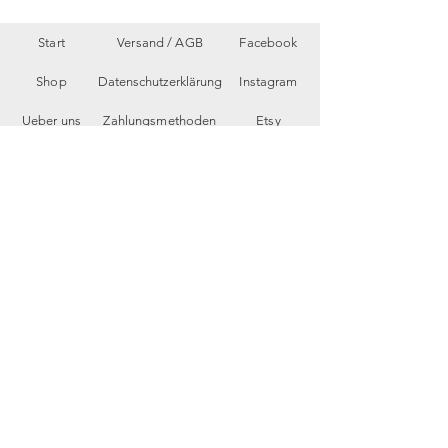
Start
Versand /
AGB
Facebook
Shop
Datenschutzerklärung
Instagram
Ueber uns
Zahlungsmethoden
Etsy
Workshops
Geschenkkarte
Pinterest
Kontakt
Parkplatz
YouTube
Members
My Blog
VP Videos
Feedback