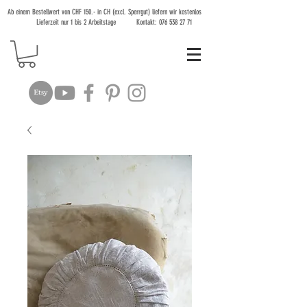
Ab einem Bestellwert von CHF 150.- in CH (excl. Sperrgut) liefern wir kostenlos
Lieferzeit nur 1 bis 2 Arbeitstage Kontakt:
076 538 27 71