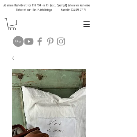
Ab einem Bestellwert von CHF 150.- in CH (excl. Sperrgut) liefern wir kostenlos
Lieferzeit nur 1 bis 2 Arbeitstage Kontakt:
076 538 27 71