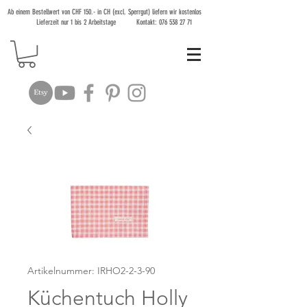
Ab einem Bestellwert von CHF 150.- in CH (excl. Sperrgut) liefern wir kostenlos
Lieferzeit nur 1 bis 2 Arbeitstage Kontakt:
076 538 27 71
Artikelnummer: IRHO2-2-3-90
Küchentuch Holly