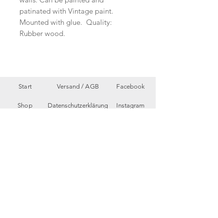
patinated with Vintage paint.
Mounted with glue. Quality:
Rubber wood.
Start
Versand /
AGB
Facebook
Shop
Datenschutzerklärung
Instagram
Ueber uns
Zahlungsmethoden
Etsy
Workshops
Geschenkkarte
Pinterest
Kontakt
Parkplatz
YouTube
Members
My Blog
VP Videos