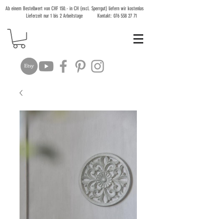
Ab einem Bestellwert von CHF 150.- in CH (excl. Sperrgut) liefern wir kostenlos
Lieferzeit nur 1 bis 2 Arbeitstage Kontakt:
076 538 27 71