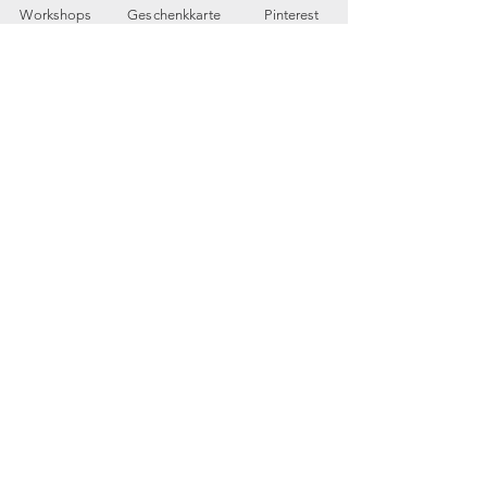
Workshops
Geschenkkarte
Pinterest
Kontakt
Parkplatz
YouTube
Members
My Blog
VP Videos
Feedback
newsletter
E-Mail-Adresse