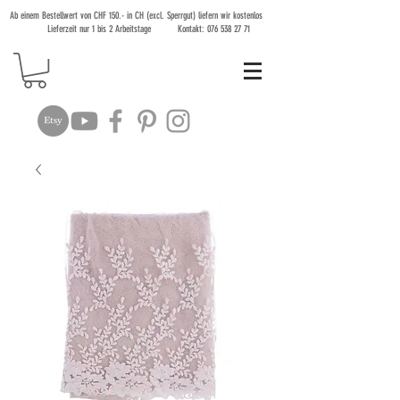
Ab einem Bestellwert von CHF 150.- in CH (excl. Sperrgut) liefern wir kostenlos
Lieferzeit nur 1 bis 2 Arbeitstage Kontakt:
076 538 27 71