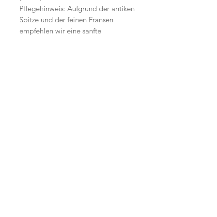
Pflegehinweis: Aufgrund der antiken
Spitze und der feinen Fransen
empfehlen wir eine sanfte
Handwäsche.
Start
Versand /
AGB
Facebook
Shop
Datenschutzerklärung
Instagram
Ueber uns
Zahlungsmethoden
Etsy
Workshops
Geschenkkarte
Pinterest
Kontakt
Parkplatz
YouTube
Members
My Blog
VP Videos