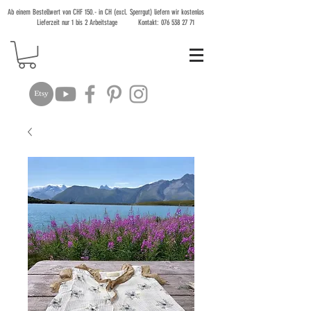
Ab einem Bestellwert von CHF 150.- in CH (excl. Sperrgut) liefern wir kostenlos
Lieferzeit nur 1 bis 2 Arbeitstage Kontakt:
076 538 27 71