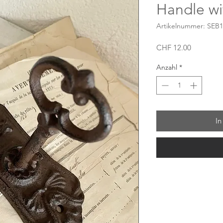
Handle wi
Artikelnummer: SEB1
Preis
CHF 12.00
Anzahl
*
In