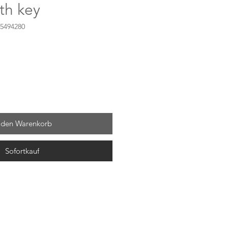
th key
5494280
 den Warenkorb
Sofortkauf